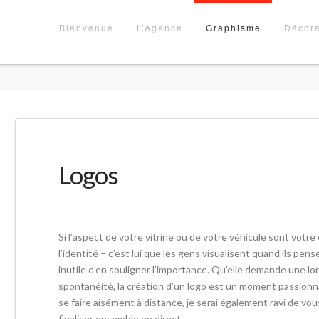
Bienvenue
L’Agence
Graphisme
Décora
Logos
Si l’aspect de votre vitrine ou de votre véhicule sont votre 
l’identité – c’est lui que les gens visualisent quand ils pens
inutile d’en souligner l’importance. Qu’elle demande une long
spontanéité, la création d’un logo est un moment passionna
se faire aisément à distance, je serai également ravi de vou
finaliser ensemble en direct.