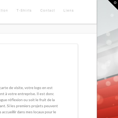
T
t
W
tion
T-Shirts
Contact
Liens
carte de visite, votre logo en est
ent à votre entreprise. Il est donc
ue réflexion ou soit le fruit de la
nt. Si les premiers projets peuvent
s accueillir dans mes locaux pour le